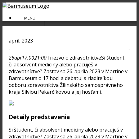
Skip
to
MENU
content
apríl, 2023
26
apr
17:00
21:00
Triezvo o zdravotníctve
Si študent,
či absolvent medicíny alebo pracuješ v
zdravotníctve? Zastav sa 26. apríla 2023 v Martine v
Barmuseum o 17 hod. a debatuj s riaditeľkou
odboru zdravotníctva Žilinského samosprávneho
kraja Silviou Pekarčíkovou a jej hosťami.
Detaily predstavenia
Si študent, či absolvent medicíny alebo pracuješ v
zdravotníctve? Zastav sa 26. apríla 2023 v Martine v