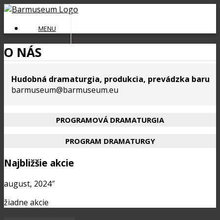
Skip
to
MENU
content
O NÁS
Hudobná dramaturgia, produkcia, prevádzka baru
barmuseum@barmuseum.eu
PROGRAMOVÁ DRAMATURGIA
PROGRAM DRAMATURGY
Najbližšie akcie
august, 2024″
žiadne akcie